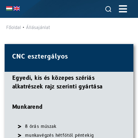
•
Főoldal
Állásajánlat
CNC esztergályos
Egyedi, kis és közepes szériás
alkatrészek rajz szerinti gyártása
Munkarend
8 órás műszak
munkavégzés hétfőtől péntekig